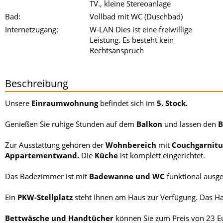
TV., kleine Stereoanlage
Bad:
Vollbad mit WC (Duschbad)
Internetzugang:
W-LAN Dies ist eine freiwillige
Leistung. Es besteht kein
Rechtsanspruch
Beschreibung
Unsere
Einraumwohnung
befindet sich im
5. Stock.
Genießen Sie ruhige Stunden auf dem
Balkon
und lassen den
B
Zur Ausstattung gehören der
Wohnbereich
mit
Couchgarnitur,
Appartementwand.
Die
Küche
ist k
omplett eingerichtet.
Das Badezimmer ist mit
Badewanne und WC
funktional ausge
Ein
PKW-Stellplatz
steht Ihnen am Haus zur Verfügung. Das Ha
Bettwäsche und Handtücher
können Sie zum Preis von 23 Eu